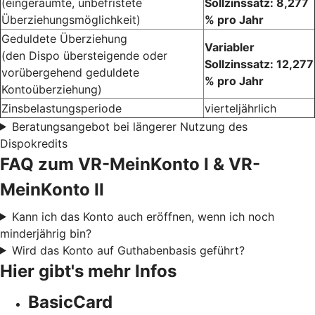
(eingeräumte, unbefristete
Sollzinssatz: 8,277
Überziehungsmöglichkeit)
% pro Jahr
Geduldete Überziehung
Variabler
(den Dispo übersteigende oder
Sollzinssatz: 12,277
vorübergehend geduldete
% pro Jahr
Kontoüberziehung)
Zinsbelastungsperiode
vierteljährlich
Beratungsangebot bei längerer Nutzung des
Dispokredits
FAQ zum VR-MeinKonto I & VR-
MeinKonto II
Kann ich das Konto auch eröffnen, wenn ich noch
minderjährig bin?
Wird das Konto auf Guthabenbasis geführt?
Hier gibt's mehr Infos
BasicCard