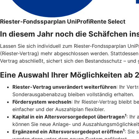
Riester-Fondssparplan UniProfiRente Select
In diesem Jahr noch die Schäfchen in
Lassen Sie sich individuell zum Riester-Fondssparplan Uni
(Riester-Vertrag) mehr abgeschlossen werden. Stattdesse
Vertrag abschließt, sichert sich den Bestandsschutz – und g
Eine Auswahl Ihrer Möglichkeiten ab 
Riester-Vertrag unverändert weiterführen
: Ihr Ver
Sonderausgabenabzug bleiben vollständig erhalten.
Fördersystem wechseln
: Ihr Riester-Vertrag bleibt
einfacher und der Auszahlplan flexibler.
1
Kapital in ein Altersvorsorgedepot übertragen
: Ihr
können Sie neue Anlage- und Auszahlungsmöglichkeit
1
Ergänzend ein Altersvorsorgedepot eröffnen
: Sie 
werden dann unter dem neuen System gefördert.