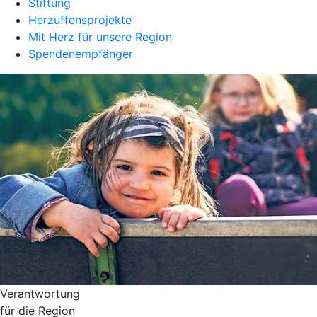
Stiftung
Herzuffensprojekte
Mit Herz für unsere Region
Spendenempfänger
Verantwortung
für die Region